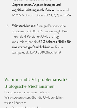
Depressionen, Angststörungen und 
kognitive Leistungseinbußen
.→ Lane et al., 
JAMA Network Open 2024;7(2):e24567
Frühsterblichkeit:
Eine große spanische 
Studie mit 20.000 Personen zeigt: Wer 
mehr als 4 Portionen UVL pro Tag 
konsumiert, hat ein 
62 % höheres Risiko für 
eine vorzeitige Sterblichkeit
.→ Rico-
Campà et al., BMJ 2019;365:l1949
Warum sind UVL problematisch? – 
Biologische Mechanismen
Forschende diskutieren mehrere 
Wirkmechanismen, über die UVL schädlich 
wirken könnten: