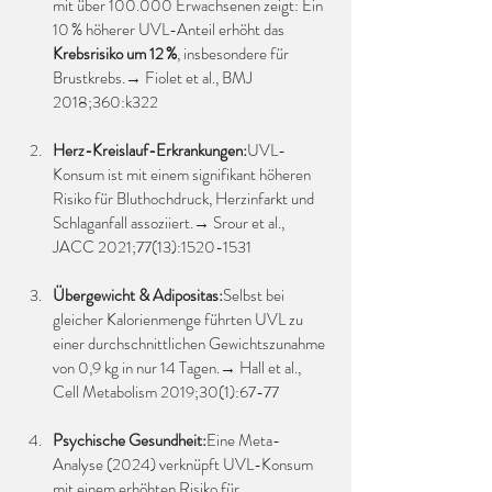
mit über 100.000 Erwachsenen zeigt: Ein 
10 % höherer UVL-Anteil erhöht das 
Krebsrisiko um 12 %
, insbesondere für 
Brustkrebs.→ Fiolet et al., BMJ 
2018;360:k322
Herz-Kreislauf-Erkrankungen:
UVL-
Konsum ist mit einem signifikant höheren 
Risiko für Bluthochdruck, Herzinfarkt und 
Schlaganfall assoziiert.→ Srour et al., 
JACC 2021;77(13):1520-1531
Übergewicht & Adipositas:
Selbst bei 
gleicher Kalorienmenge führten UVL zu 
einer durchschnittlichen Gewichtszunahme 
von 0,9 kg in nur 14 Tagen.→ Hall et al., 
Cell Metabolism 2019;30(1):67-77
Psychische Gesundheit:
Eine Meta-
Analyse (2024) verknüpft UVL-Konsum 
mit einem erhöhten Risiko für 