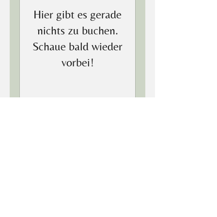
Hier gibt es gerade
nichts zu buchen.
Schaue bald wieder
vorbei!
© 2026 Ernährungspraxis Wagner
Ernährungspraxis Wagner | Am
Spargelhof 2 | 23554 Lübeck
Termine nach Vereinbarung.
Impressum