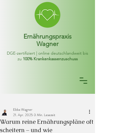
Ernährungspraxis
Wagner
DGE-zertifiziert | online deutschlandweit bis
zu
100% Krankenkassenzuschuss
Ebba Wagner
21. Apr. 2025
3 Min. Lesezeit
Warum reine Ernährungspläne oft
scheitern – und wie