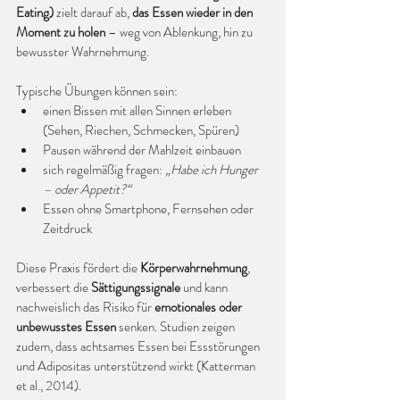
Eating)
 zielt darauf ab, 
das Essen wieder in den 
Moment zu holen
 – weg von Ablenkung, hin zu 
bewusster Wahrnehmung.
Typische Übungen können sein:
einen Bissen mit allen Sinnen erleben 
(Sehen, Riechen, Schmecken, Spüren)
Pausen während der Mahlzeit einbauen
sich regelmäßig fragen: 
„Habe ich Hunger 
– oder Appetit?“
Essen ohne Smartphone, Fernsehen oder 
Zeitdruck
Diese Praxis fördert die 
Körperwahrnehmung
, 
verbessert die 
Sättigungssignale
 und kann 
nachweislich das Risiko für 
emotionales oder 
unbewusstes Essen
 senken. Studien zeigen 
zudem, dass achtsames Essen bei Essstörungen 
und Adipositas unterstützend wirkt (Katterman 
et al., 2014).