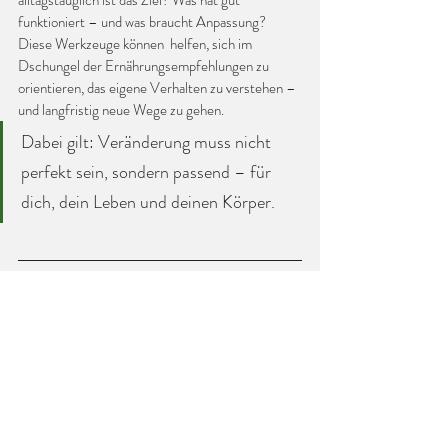
funktioniert – und was braucht Anpassung?
Diese Werkzeuge können  helfen, sich im 
Dschungel der Ernährungsempfehlungen zu 
orientieren, das eigene Verhalten zu verstehen – 
und langfristig neue Wege zu gehen. 
Dabei gilt: Veränderung muss nicht 
perfekt sein, sondern passend – für 
dich, dein Leben und deinen Körper.
Fazit:
Wer Ernährung verändern möchte, sollte nicht 
bei Lebensmitteln anfangen – sondern beim 
eigenen Verhalten. In der Ernährungstherapie 
schaffen wir Raum für Reflexion, 
Selbstbeobachtung und neue Routinen. So wird 