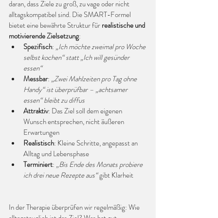
daran, dass Ziele zu groß, zu vage oder nicht 
alltagskompatibel sind. Die SMART-Formel 
bietet eine bewährte Struktur für 
realistische und 
motivierende Zielsetzung
:
Spezifisch
: 
„Ich möchte zweimal pro Woche 
selbst kochen“ statt „Ich will gesünder 
essen“
Messbar
: 
„Zwei Mahlzeiten pro Tag ohne 
Handy“ ist überprüfbar – „achtsamer 
essen“ bleibt zu diffus
Attraktiv
: Das Ziel soll dem eigenen 
Wunsch entsprechen, nicht äußeren 
Erwartungen
Realistisch
: Kleine Schritte, angepasst an 
Alltag und Lebensphase
Terminiert
: 
„Bis Ende des Monats probiere 
ich drei neue Rezepte aus“
 gibt Klarheit
In der Therapie überprüfen wir regelmäßig: Wie 
alltagstauglich ist das Ziel? Was hat gut 